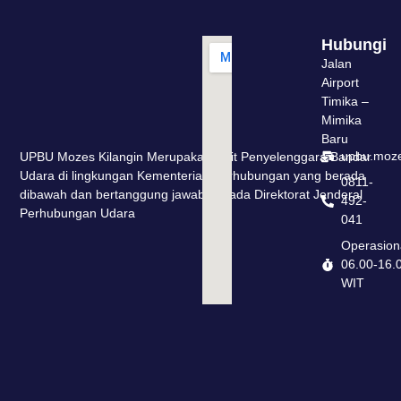
Hubungi
Jalan
Airport
Timika –
Mimika
Baru
upbu.moze
UPBU Mozes Kilangin Merupakan Unit Penyelenggara Bandar
Udara di lingkungan Kementerian Perhubungan yang berada
0811-
dibawah dan bertanggung jawab kepada Direktorat Jenderal
492-
Perhubungan Udara
041
Operasion
06.00-16.
WIT